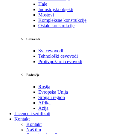
Hale
Industrijski objekti
Mostovi
Kompleksne konstrukcije
Ostale konstrukcije
Cevovodi
Svi cevovodi
Tehnološki cevovodi
Protivpožarni cevovodi
Područje
Rusija
Evropska Unija
Srbija i region
Afrika
Azija
Licence i sertifikati
Kontakt
Kontakt
Naš tim