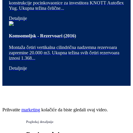
konstrukcije pocinkovaonice za investitora KNOTT Autoflex
Yug. Ukupna težina čelične...
Detaljnije
Komsomoljsk - Rezervoari (2016)
Montaža četiri vertikalna cilindrična nadzemna rezervoara
zapremine 20.000 m3. Ukupna težina svih četiri rezervoara
iznosi 1.368...
Detaljnije
Prihvatite
marketing
kolačiće da biste gledali ovaj video.
Pogledaj detaljnije