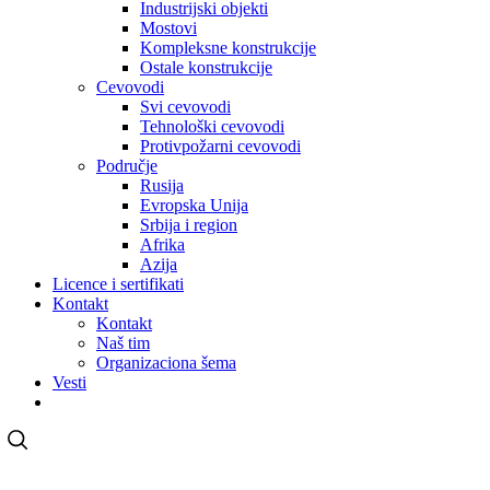
Industrijski objekti
Mostovi
Kompleksne konstrukcije
Ostale konstrukcije
Cevovodi
Svi cevovodi
Tehnološki cevovodi
Protivpožarni cevovodi
Područje
Rusija
Evropska Unija
Srbija i region
Afrika
Azija
Licence i sertifikati
Kontakt
Kontakt
Naš tim
Organizaciona šema
Vesti