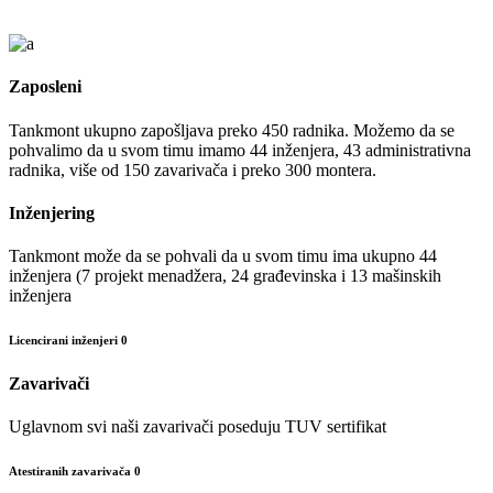
Zaposleni
Tankmont ukupno zapošljava preko 450 radnika. Možemo da se
pohvalimo da u svom timu imamo 44 inženjera, 43 administrativna
radnika, više od 150 zavarivača i preko 300 montera.
Inženjering
Tankmont može da se pohvali da u svom timu ima ukupno 44
inženjera (7 projekt menadžera, 24 građevinska i 13 mašinskih
inženjera
Licencirani inženjeri
0
Zavarivači
Uglavnom svi naši zavarivači poseduju TUV sertifikat
Atestiranih zavarivača
0