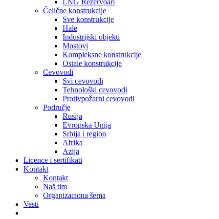
LNG Rezervoari
Čelične konstrukcije
Sve konstrukcije
Hale
Industrijski objekti
Mostovi
Kompleksne konstrukcije
Ostale konstrukcije
Cevovodi
Svi cevovodi
Tehnološki cevovodi
Protivpožarni cevovodi
Područje
Rusija
Evropska Unija
Srbija i region
Afrika
Azija
Licence i sertifikati
Kontakt
Kontakt
Naš tim
Organizaciona šema
Vesti