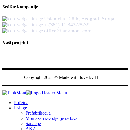
Sedište kompanije
Ustanička 128 b, Beograd, Srbija
+ (381) 11 347-25-39
office@tankmont.com
Naši projekti
Tankmont DOO
Copyright 2021 © Made with love by IT
Početna
Usluge
Prefabrikacija
Montaža i izvodjenje radova
Sanacije
AKZ