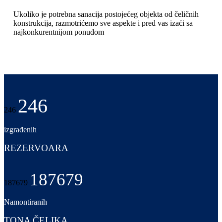
Ukoliko je potrebna sanacija postojećeg objekta od čeličnih
konstrukcija, razmotrićemo sve aspekte i pred vas izaći sa
najkonkurentnijom ponudom
246
246
izgrađenih
REZERVOARA
187679
187679
Namontiranih
TONA ČELIKA