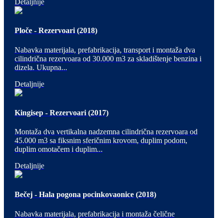
Detaljnije
Ploče - Rezervoari (2018)
Nabavka materijala, prefabrikacija, transport i montaža dva
cilindrična rezervoara od 30.000 m3 za skladištenje benzina i
dizela. Ukupna...
Detaljnije
Kingisep - Rezervoari (2017)
Montaža dva vertikalna nadzemna cilindrična rezervoara od
45.000 m3 sa fiksnim sferičnim krovom, duplim podom,
duplim omotačem i duplim...
Detaljnije
Bečej - Hala pogona pocinkovaonice (2018)
Nabavka materijala, prefabrikacija i montaža čelične