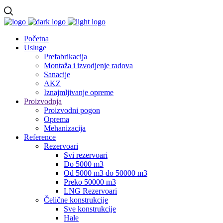
Početna
Usluge
Prefabrikacija
Montaža i izvodjenje radova
Sanacije
AKZ
Iznajmljivanje opreme
Proizvodnja
Proizvodni pogon
Oprema
Mehanizacija
Reference
Rezervoari
Svi rezervoari
Do 5000 m3
Od 5000 m3 do 50000 m3
Preko 50000 m3
LNG Rezervoari
Čelične konstrukcije
Sve konstrukcije
Hale