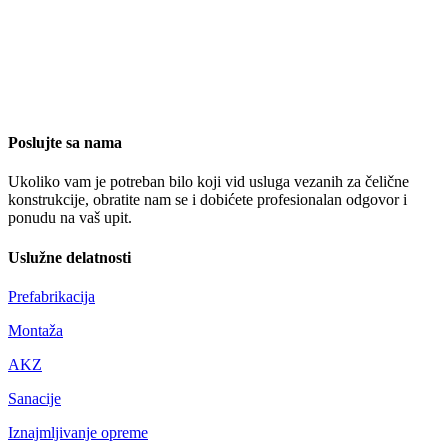
Poslujte sa nama
Ukoliko vam je potreban bilo koji vid usluga vezanih za čelične
konstrukcije, obratite nam se i dobićete profesionalan odgovor i
ponudu na vaš upit.
Uslužne delatnosti
Prefabrikacija
Montaža
AKZ
Sanacije
Iznajmljivanje opreme