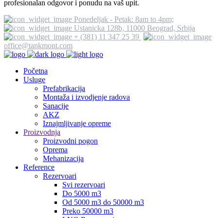
profesionalan odgovor i ponudu na vaš upit.
Ponedeljak - Petak: 8am to 4pm;
Ustanicka 128b, 11000 Beograd, Srbija
+ (381) 11 347 25 39
office@tankmont.com
Početna
Usluge
Prefabrikacija
Montaža i izvodjenje radova
Sanacije
AKZ
Iznajmljivanje opreme
Proizvodnja
Proizvodni pogon
Oprema
Mehanizacija
Reference
Rezervoari
Svi rezervoari
Do 5000 m3
Od 5000 m3 do 50000 m3
Preko 50000 m3