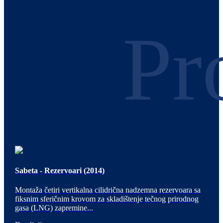
Pr
Sabeta - Rezervoari (2014)
Montaža četiri vertikalna cilidrična nadzemna rezervoara sa
fiksnim sferičnim krovom za skladištenje tečnog prirodnog
gasa (LNG) zapremine...