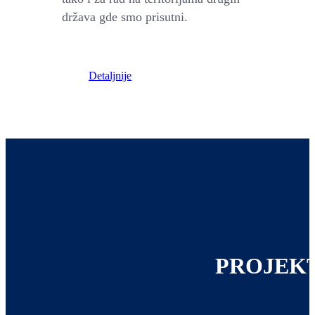
država gde smo prisutni.
Detaljnije
PROJEK