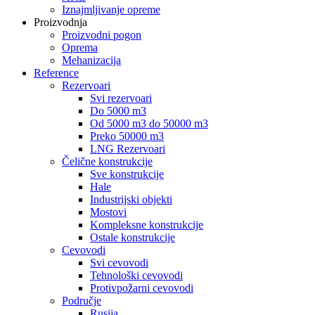
Iznajmljivanje opreme
Proizvodnja
Proizvodni pogon
Oprema
Mehanizacija
Reference
Rezervoari
Svi rezervoari
Do 5000 m3
Od 5000 m3 do 50000 m3
Preko 50000 m3
LNG Rezervoari
Čelične konstrukcije
Sve konstrukcije
Hale
Industrijski objekti
Mostovi
Kompleksne konstrukcije
Ostale konstrukcije
Cevovodi
Svi cevovodi
Tehnološki cevovodi
Protivpožarni cevovodi
Područje
Rusija