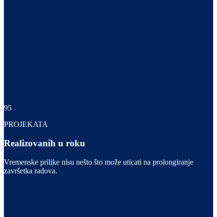
95
PROJEKATA
Realizovanih u roku
Vremenske prilike nisu nešto što može uticati na prolongiranje
završetka radova.